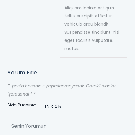
Aliquam lacinia est quis
tellus suscipit, efficitur
vehicula arcu blandit.
Suspendisse tincidunt, nisi
eget facilisis vulputate,
metus.
Yorum Ekle
E-posta hesabınız yayımlanmayacak. Gerekli alanlar
işaretlendi *
*
Sizin Puanınız:
1
2
3
4
5