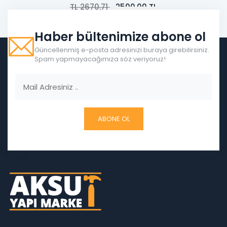
TL
2670,71
2500,00
TL
DAHA FAZLA BILGI EDININ
Haber bültenimize abone ol
Güncellenmiş e-posta adresinizi buraya girebilirsiniz.
Spam yapmayacağımıza söz veriyoruz!