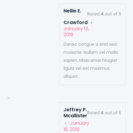
Nellie E.
Rated
4
out of 5
.
Crawford
January 13,
2018
Donec congue a erat sed
molestie. Nullam vel mollis
sapien. Maecenas feugiat
ligula vel est maximus
aliquet.
Jeffrey P.
Rated
4
out of 5
Mcallister
.
January
16, 2018