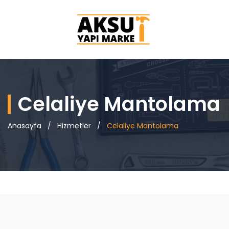
Celaliye Mantolama
Anasayfa
/
Hizmetler
/
Celaliye Mantolama