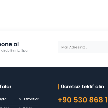
one ol
girebilirsiniz. Spam
falar
Ücretsiz teklif alın
+90 530 868 1
ayfa
Hizmetler