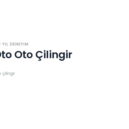
0 YIL DENEYIM
to Oto Çilingir
 çilingir