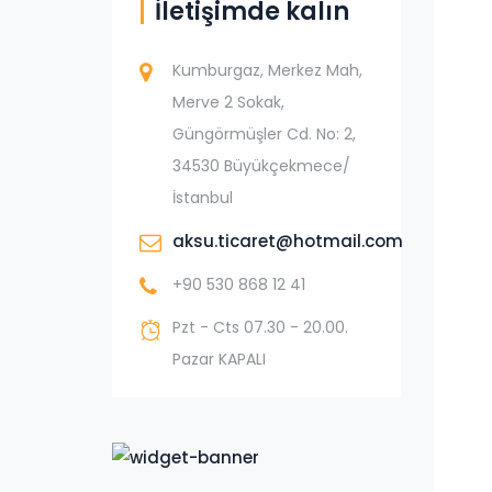
İletişimde kalın
Kumburgaz, Merkez Mah,
Merve 2 Sokak,
Güngörmüşler Cd. No: 2,
34530 Büyükçekmece/
İstanbul
aksu.ticaret@hotmail.com
+90 530 868 12 41
Pzt - Cts 07.30 - 20.00.
Pazar KAPALI