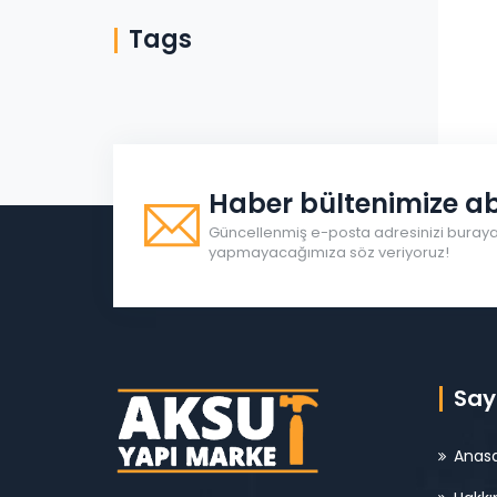
Tags
Haber bültenimize ab
Güncellenmiş e-posta adresinizi buraya 
yapmayacağımıza söz veriyoruz!
Say
Anas