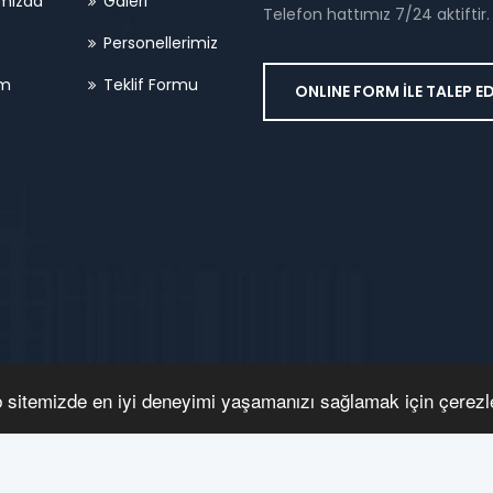
mızda
Galeri
Telefon hattımız 7/24 aktiftir.
Personellerimiz
im
Teklif Formu
ONLINE FORM İLE TALEP E
b sitemizde en iyi deneyimi yaşamanızı sağlamak için çerezle